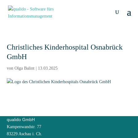
Christliches Kinderhospital Osnabrück
GmbH
von
Olga Balint
|
13.03.2025
qualido GmbH
Kampenwandstr. 77
83229 Aschau i. Ch.