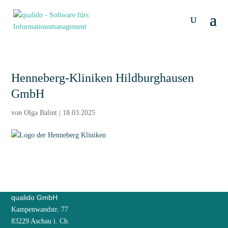
Henneberg-Kliniken Hildburghausen
GmbH
von
Olga Balint
|
18.03.2025
qualido GmbH
Kampenwandstr. 77
83229 Aschau i. Ch.