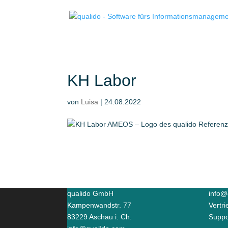
KH Labor
von
Luisa
|
24.08.2022
qualido GmbH
info@
Kampenwandstr. 77
Vertr
83229 Aschau i. Ch.
Suppo