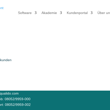
Software
Akademie
Kundenportal
Über un
qualido.com
ieb: 08052/9959-000
rt: 08052/9959-002