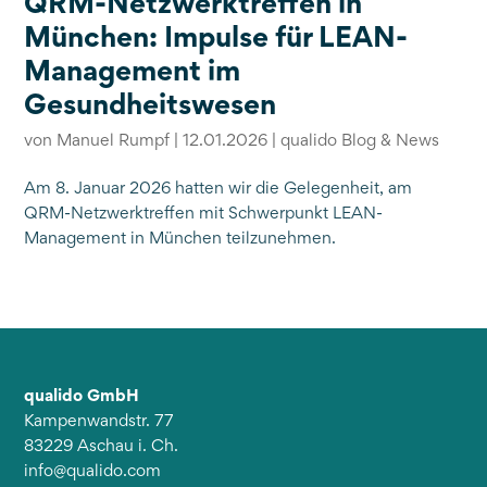
QRM-Netzwerktreffen in
München: Impulse für LEAN-
Management im
Gesundheitswesen
von
Manuel Rumpf
|
12.01.2026
|
qualido Blog & News
Am 8. Januar 2026 hatten wir die Gelegenheit, am
QRM-Netzwerktreffen mit Schwerpunkt LEAN-
Management in München teilzunehmen.
qualido GmbH
Kampenwandstr. 77
83229 Aschau i. Ch.
info@qualido.com