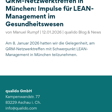
QRM-Netzwerktreffen in
München: Impulse für LEAN-
Management im
Gesundheitswesen
von
Manuel Rumpf
|
12.01.2026
|
qualido Blog & News
Am 8. Januar 2026 hatten wir die Gelegenheit, am
QRM-Netzwerktreffen mit Schwerpunkt LEAN-
Management in München teilzunehmen.
qualido GmbH
Kampenwandstr. 77
83229 Aschau i. Ch.
info@qualido.com