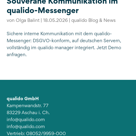
Souveräne Kommunikation im
qualido-Messenger
von
Olga Balint
|
18.05.2026
|
qualido Blog & News
Sichere interne Kommunikation mit dem qualido-
Messenger: DSGVO-konform, auf deutschen Servern,
vollständig im qualido manager integriert. Jetzt Demo
anfragen.
qualido GmbH
Kampenwandstr. 77
83229 Aschau i. Ch.
info@qualido.com
info@qualido.com
Vertrieb: 08052/9959-000