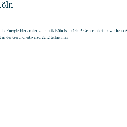
tor*in im Rettungs-/Gesundheitswe
ten Weiterbildungslehrgang Interne/r Auditor*in im Rettungs-/Gesundheitsw