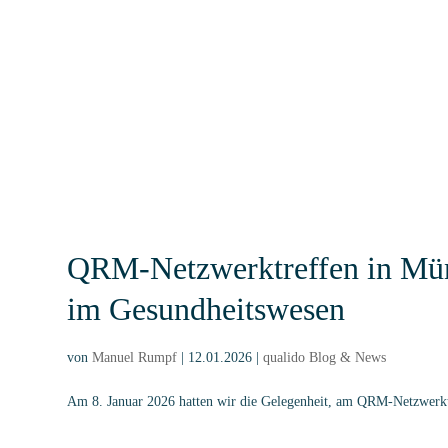
qualido GmbH
info@quali
Kampenwandstr. 77
Vertrieb: 0
83229 Aschau i. Ch.
Support: 0
info@qualido.com
Software
Akademie
Dokumentenmanagement
Schulungst
Fortbildungsmanagement
Grundschul