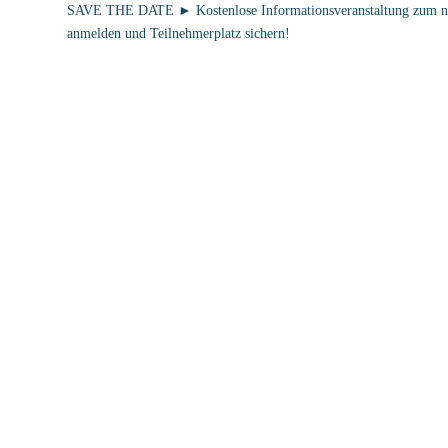
QRM-Netzwerktreffen in Mü
im Gesundheitswesen
von
Manuel Rumpf
|
12.01.2026
|
qualido Blog & News
Am 8. Januar 2026 hatten wir die Gelegenheit, am QRM-Netzwer