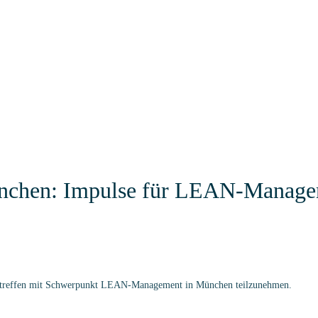
do.com
8052/9959-000
8052/9959-002
Kundenportal
ermine
Anleitungen und Praxisbeispiele
ungen
Erklärvideos