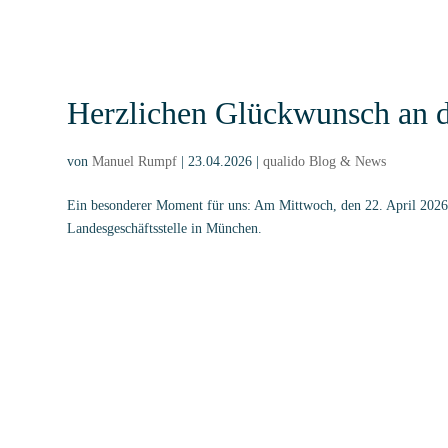
33. GQMG-Jahrestagung in 
von
Manuel Rumpf
|
13.03.2026
|
qualido Blog & News