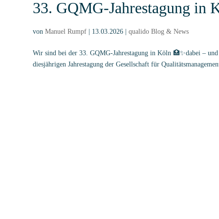
Weiterbildung Interner Audi
von
Manuel Rumpf
|
17.02.2026
|
qualido Blog & News
SAVE THE DATE ► Kostenlose Informationsveranstaltung zum nächs
anmelden und Teilnehmerplatz sichern!