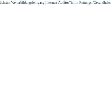
nchen: Impulse für LEAN-Manag
ktreffen mit Schwerpunkt LEAN-Management in München teilzunehmen.
Seite 1 von 8
1
2
3
4
5
...