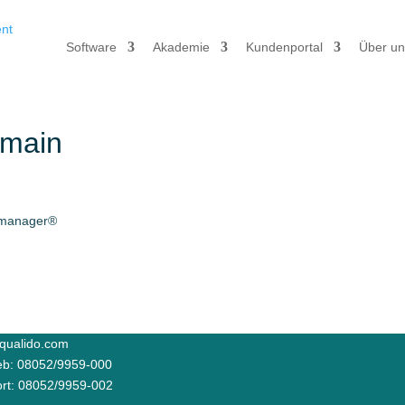
Software
Akademie
Kundenportal
Über un
rmain
qualido.com
ieb: 08052/9959-000
rt: 08052/9959-002