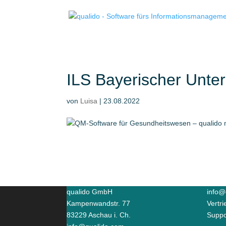
ILS Bayerischer Unte
von
Luisa
|
23.08.2022
qualido GmbH
info@
Kampenwandstr. 77
Vertr
83229 Aschau i. Ch.
Suppo