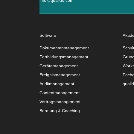
info@qualido.com
Software
Akad
Dokumentenmanagement
Schul
Fortbildungsmanagement
Grund
Gerätemanagement
Work
Ereignismanagement
Facha
Auditmanagement
quali
Contentmanagement
Vertragsmanagement
Beratung & Coaching