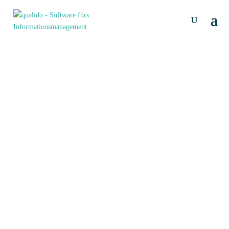
qualido Team
Dr. Thomas Lachauer
Gründer und Geschäftsführer
‎ ‎
Sandra Gschöderer