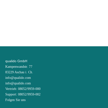
Herausforderungen? Am Berg, auf dem Bike, im Beruf?
Dann bewirb dich bei uns!
Bewirb dich bei uns
qualido GmbH
Kampenwandstr. 77
83229 Aschau i. Ch.
info@qualido.com
info@qualido.com
Vertrieb: 08052/9959-000
Support: 08052/9959-002
Folgen Sie uns