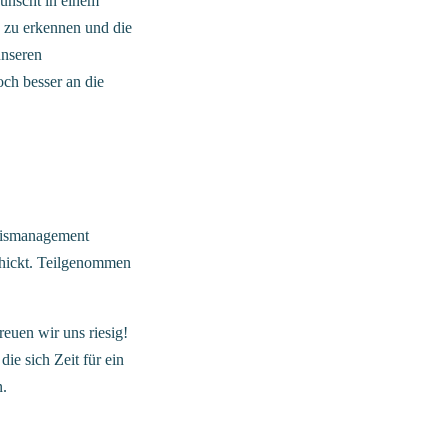
ünscht in einem
 zu erkennen und die
unseren
och besser an die
nismanagement
chickt. Teilgenommen
reuen wir uns riesig!
ie sich Zeit für ein
n.