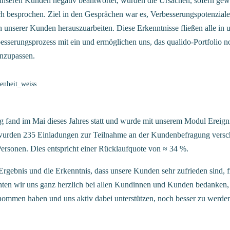
nseren Kunden negativ beantwortet, wurden die Ursachen, sofern gew
h besprochen. Ziel in den Gesprächen war es, Verbesserungspotenziale
 unserer Kunden herauszuarbeiten. Diese Erkenntnisse fließen alle in 
esserungsprozess mit ein und ermöglichen uns, das qualido-Portfolio n
nzupassen.
 fand im Mai dieses Jahres statt und wurde mit unserem Modul Ereig
t wurden 235 Einladungen zur Teilnahme an der Kundenbefragung vers
ersonen. Dies entspricht einer Rücklaufquote von ≈ 34 %.
Ergebnis und die Erkenntnis, dass unsere Kunden sehr zufrieden sind, f
hten wir uns ganz herzlich bei allen Kundinnen und Kunden bedanken, d
ommen haben und uns aktiv dabei unterstützen, noch besser zu werde