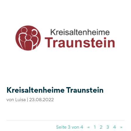
Kreisaltenheime Traunstein
von
Luisa
|
23.08.2022
Seite 3 von 4
«
1
2
3
4
»