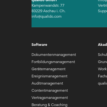
Kampenwandstr. 77
Vert
83229 Aschau i. Ch.
Supp
info@qualido.com
Software
Akad
Dokumentenmanagement
Schu
Fortbildungsmanagement
Grun
Gerätemanagement
Work
Ereignismanagement
Fach
Auditmanagement
qual
Contentmanagement
Vertragsmanagement
Beratung & Coaching