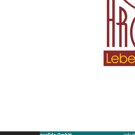
qualido GmbH
info