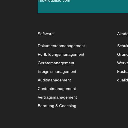
info@qualido.com
Software
Akad
Dokumentenmanagement
Schul
Fortbildungsmanagement
Grund
Gerätemanagement
Work
Ereignismanagement
Facha
Auditmanagement
quali
Contentmanagement
Vertragsmanagement
Beratung & Coaching