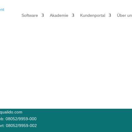
Software
Akademie
Kundenportal
Über un
qualido.com
ieb: 08052/9959-000
rt: 08052/9959-002