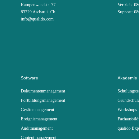
Kampenwandstr. 77
Vertrieb: 0
83229 Aschau i. Ch.
Support: 0
info@qualido.com
Software
Akademie
Dokumentenmanagement
Schulungst
Fortbildungsmanagement
Grundschul
Gerätemanagement
Workshops
Ereignismanagement
Fachausbil
Auditmanagement
qualido Exp
Contentmanagement