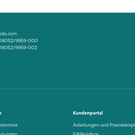
lido.com
: 08052/9959-000
 08052/9959-002
e
Kundenportal
stermine
Anleitungen und Praxisbeisp
ulungen
Erklärvideos