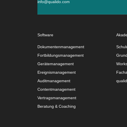
info@qualido.com
Software
Akad
Dokumentenmanagement
Schul
Fortbildungsmanagement
Grund
Gerätemanagement
Work
Ereignismanagement
Facha
Auditmanagement
quali
Contentmanagement
Vertragsmanagement
Beratung & Coaching