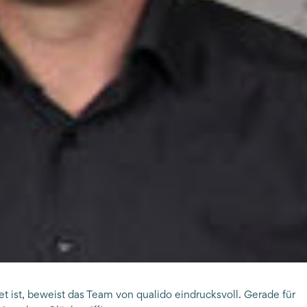
t ist, beweist das Team von qualido eindrucksvoll. Gerade für