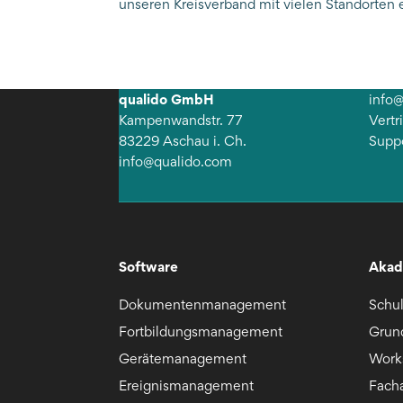
unseren Kreisverband mit vielen Standorten e
qualido GmbH
info
Kampenwandstr. 77
Vert
83229 Aschau i. Ch.
Supp
info@qualido.com
Software
Akad
Dokumentenmanagement
Schu
Fortbildungsmanagement
Grun
Gerätemanagement
Work
Ereignismanagement
Fach