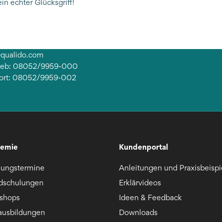
in echter Glücksgriff!
@qualido.com
rieb: 08052/9959-000
ort: 08052/9959-002
emie
Kundenportal
lungstermine
Anleitungen und Praxisbeispi
dschulungen
Erklärvideos
shops
Ideen & Feedback
ausbildungen
Downloads