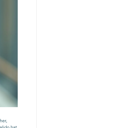
her,
alido hat