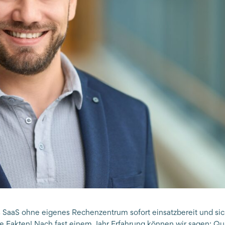
als SaaS ohne eigenes Rechenzentrum sofort einsatzbereit und sic
e Fakten! Nach fast einem Jahr Erfahrung können wir sagen: Qu