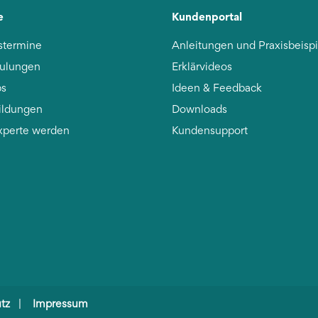
e
Kundenportal
stermine
Anleitungen und Praxisbeisp
ulungen
Erklärvideos
s
Ideen & Feedback
ildungen
Downloads
xperte werden
Kundensupport
tz
|
Impressum