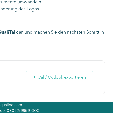
dokumente umwandeln
Änderung des Logos
QualiTalk
an und machen Sie den nächsten Schritt in
+ iCal / Outlook exportieren
@qualido.com
rieb: 08052/9959-000