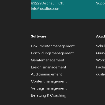
83229 Aschau i. Ch.
Supp
info@qualido.com
Software
Akad
Dokumentenmanagement
Schu
Fortbildungsmanagement
Grun
Gerätemanagement
Work
Ereignismanagement
Fach
Auditmanagement
qual
Contentmanagement
Vertragsmanagement
Beratung & Coaching