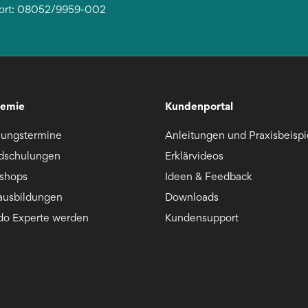
ort: 08052/9959-002
emie
Kundenportal
lungstermine
Anleitungen und Praxisbeispi
dschulungen
Erklärvideos
shops
Ideen & Feedback
ausbildungen
Downloads
ido Experte werden
Kundensupport