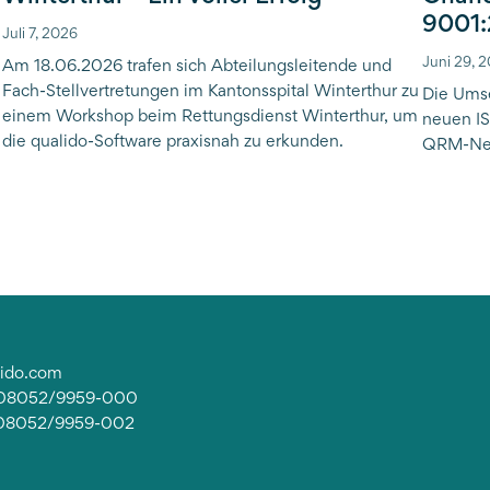
9001
Juli 7, 2026
Juni 29, 
Am 18.06.2026 trafen sich Abteilungsleitende und
Fach-Stellvertretungen im Kantonsspital Winterthur zu
Die Ums
einem Workshop beim Rettungsdienst Winterthur, um
neuen IS
die qualido-Software praxisnah zu erkunden.
QRM-Net
lido.com
: 08052/9959-000
 08052/9959-002