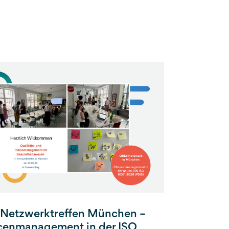
etzwerktreffen München –
enmanagement in der ISO