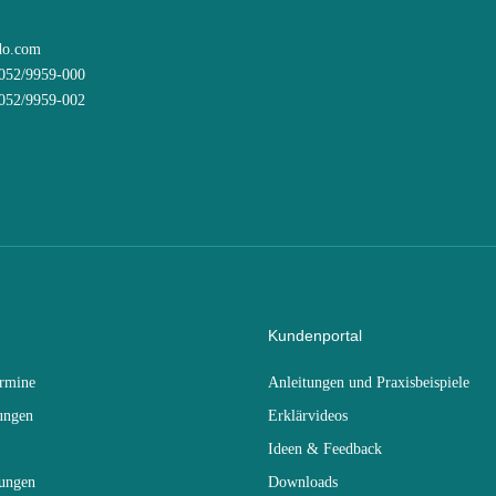
do.com
8052/9959-000
8052/9959-002
Kundenportal
ermine
Anleitungen und Praxisbeispiele
ungen
Erklärvideos
Ideen & Feedback
dungen
Downloads