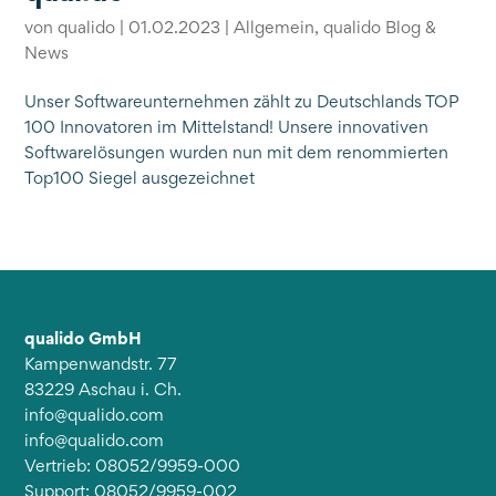
von
qualido
|
01.02.2023
|
Allgemein
,
qualido Blog &
News
Unser Softwareunternehmen zählt zu Deutschlands TOP
100 Innovatoren im Mittelstand! Unsere innovativen
Softwarelösungen wurden nun mit dem renommierten
Top100 Siegel ausgezeichnet
qualido GmbH
Kampenwandstr. 77
83229 Aschau i. Ch.
info@qualido.com
info@qualido.com
Vertrieb: 08052/9959-000
Support: 08052/9959-002