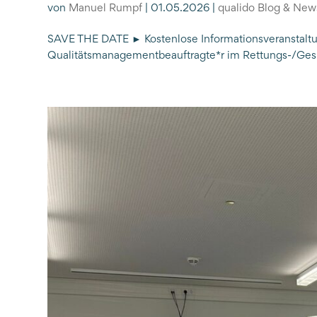
von
Manuel Rumpf
|
01.05.2026
|
qualido Blog & New
SAVE THE DATE ► Kostenlose Informationsveranstalt
Qualitätsmanagementbeauftragte*r im Rettungs-/Ge