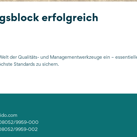
sblock erfolgreich
s
e Welt der Qualitäts- und Managementwerkzeuge ein – essentiell
öchste Standards zu sichern.
lido.com
: 08052/9959-000
 08052/9959-002