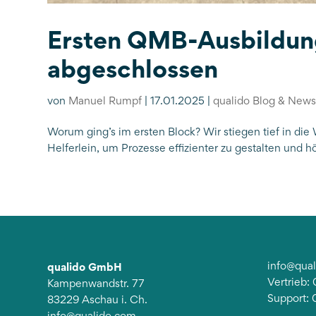
Ersten QMB-Ausbildung
abgeschlossen
von
Manuel Rumpf
|
17.01.2025
|
qualido Blog & New
Worum ging’s im ersten Block? Wir stiegen tief in di
Helferlein, um Prozesse effizienter zu gestalten und h
qualido GmbH
info@qua
Vertrieb
Kampenwandstr. 77
Support:
83229 Aschau i. Ch.