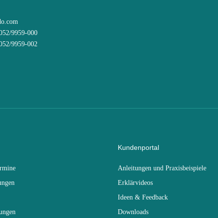
do.com
8052/9959-000
8052/9959-002
Kundenportal
ermine
Anleitungen und Praxisbeispiele
ungen
Erklärvideos
Ideen & Feedback
dungen
Downloads