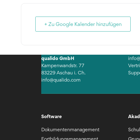
+ Zu Google Kalender hinzufügen
qualido GmbH
info
Kampenwandstr. 77
Vert
83229 Aschau i. Ch.
Supp
info@qualido.com
Software
Akad
Dokumentenmanagement
Schu
Fortbildungsmanagement
Grun