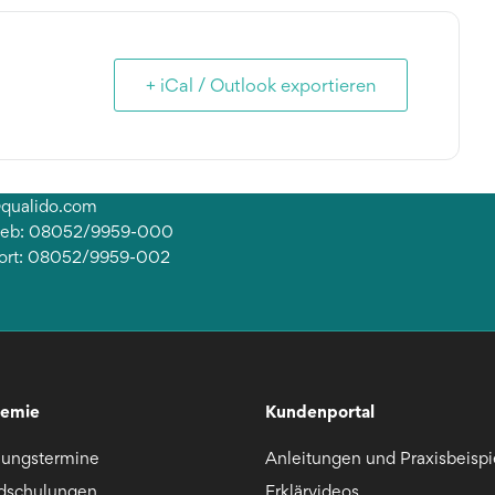
+ iCal / Outlook exportieren
@qualido.com
rieb: 08052/9959-000
ort: 08052/9959-002
emie
Kundenportal
lungstermine
Anleitungen und Praxisbeispi
dschulungen
Erklärvideos