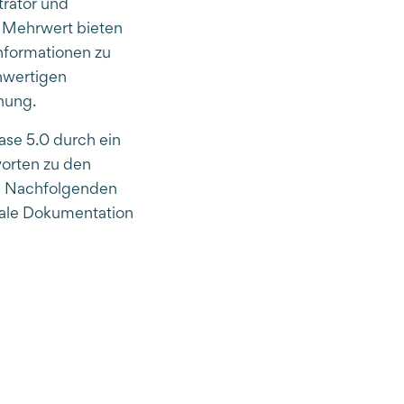
trator und
 Mehrwert bieten
nformationen zu
hwertigen
nung.
se 5.0 durch ein
worten zu den
en Nachfolgenden
itale Dokumentation