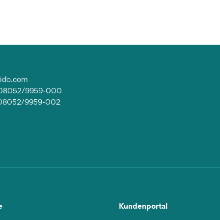
lido.com
: 08052/9959-000
 08052/9959-002
e
Kundenportal