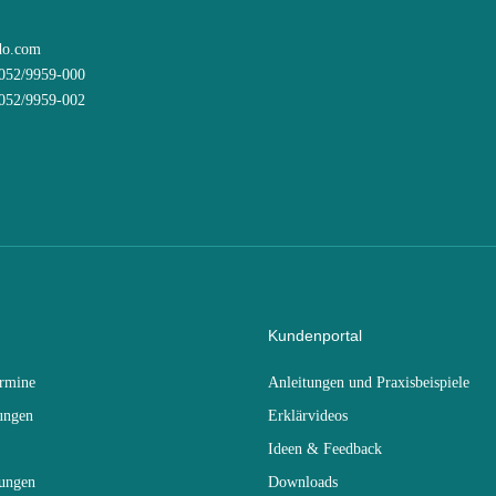
do.com
8052/9959-000
8052/9959-002
Kundenportal
ermine
Anleitungen und Praxisbeispiele
ungen
Erklärvideos
Ideen & Feedback
dungen
Downloads