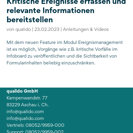
Kritische Ereignisse erfassen und
relevante Informationen
bereitstellen
von
qualido
|
23.02.2023
|
Anleitungen & Videos
Mit dem neuen Feature im Modul Ereignismanagement
ist es möglich, Vorgänge wie z.B. kritische Vorfälle im
Infoboard zu veröffentlichen und die Sichtbarkeit von
Formularinhalten beliebig einzuschränken.
qualido GmbH
Kampenwandstr. 77
83229 Aschau i. Ch.
info@qualido.com
info@qualido.com
Vertrieb: 08052/9959-000
Support: 08052/9959-002