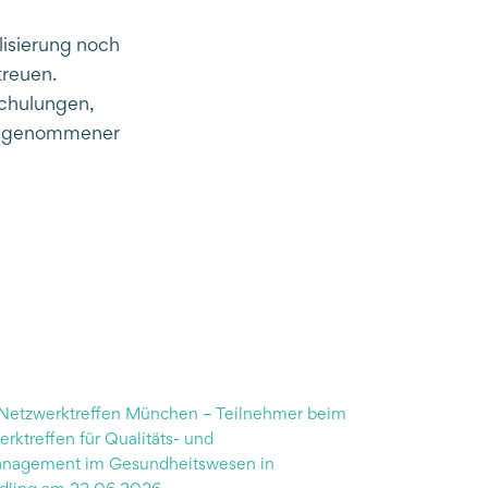
lisierung noch
treuen.
Schulungen,
eingenommener