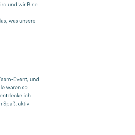
ird und wir Bine
n
das, was unsere
 Team-Event, und
lle waren so
 entdecke ich
 Spaß, aktiv