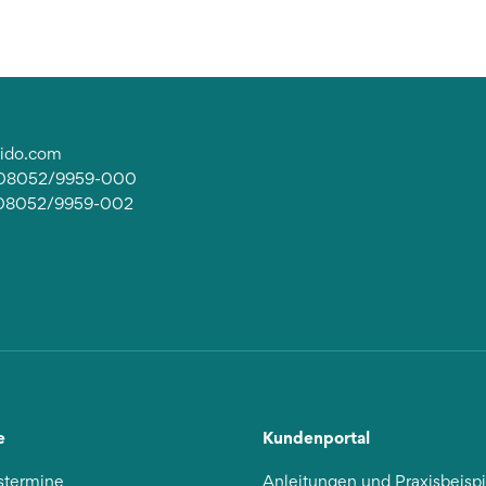
lido.com
: 08052/9959-000
 08052/9959-002
e
Kundenportal
stermine
Anleitungen und Praxisbeisp