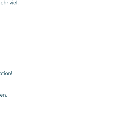
hr viel.
ation!
gen.