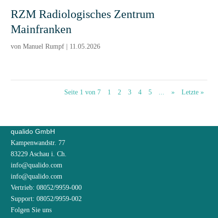
RZM Radiologisches Zentrum
Mainfranken
von
Manuel Rumpf
|
11.05.2026
Seite 1 von 7
1
2
3
4
5
...
»
Letzte »
qualido GmbH
Kampenwandstr. 77
83229 Aschau i. Ch.
info@qualido.com
info@qualido.com
Vertrieb: 08052/9959-000
Support: 08052/9959-002
Folgen Sie uns