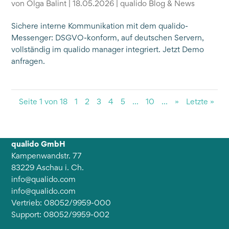
von
Olga Balint
|
18.05.2026
|
qualido Blog & News
Sichere interne Kommunikation mit dem qualido-
Messenger: DSGVO-konform, auf deutschen Servern,
vollständig im qualido manager integriert. Jetzt Demo
anfragen.
Seite 1 von 18
1
2
3
4
5
...
10
...
»
Letzte »
qualido GmbH
Kampenwandstr. 77
83229 Aschau i. Ch.
info@qualido.com
info@qualido.com
Vertrieb: 08052/9959-000
Support: 08052/9959-002