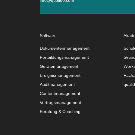
info@qualido.com
Software
Akad
Dokumentenmanagement
Schul
Fortbildungsmanagement
Grund
Gerätemanagement
Work
Ereignismanagement
Facha
Auditmanagement
quali
Contentmanagement
Vertragsmanagement
Beratung & Coaching