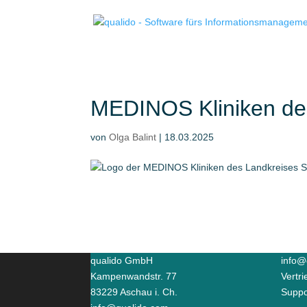
MEDINOS Kliniken d
von
Olga Balint
|
18.03.2025
qualido GmbH
info@
Kampenwandstr. 77
Vertr
83229 Aschau i. Ch.
Suppo