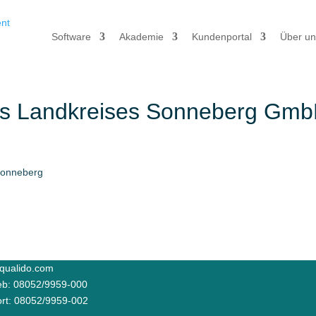
Software
Akademie
Kundenportal
Über un
es Landkreises Sonneberg Gm
qualido.com
ieb: 08052/9959-000
rt: 08052/9959-002