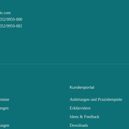
do.com
8052/9959-000
8052/9959-002
Kundenportal
ermine
Anleitungen und Praxisbeispiele
ungen
Erklärvideos
Ideen & Feedback
dungen
Downloads