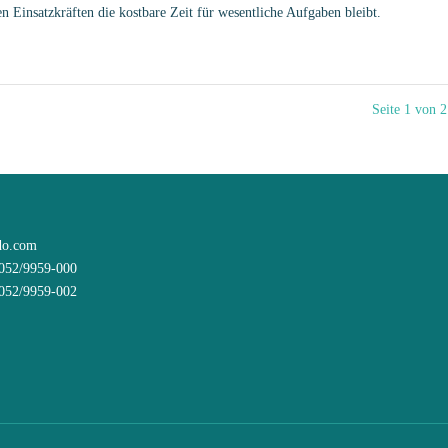
 Einsatzkräften die kostbare Zeit für wesentliche Aufgaben bleibt.
Seite 1 von 2
do.com
8052/9959-000
8052/9959-002