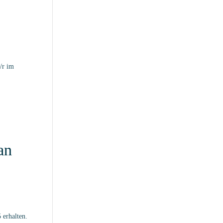
/r im
an
 erhalten.