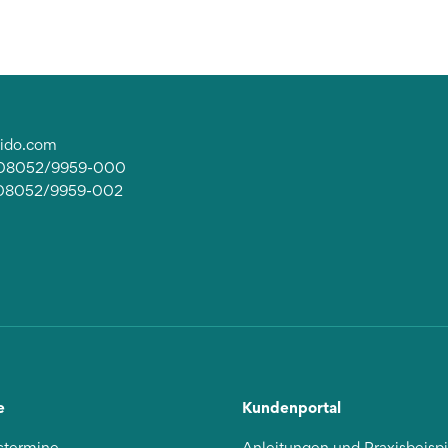
lido.com
: 08052/9959-000
 08052/9959-002
e
Kundenportal