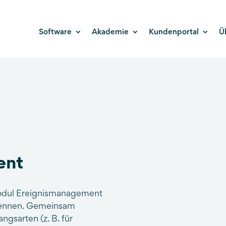
Software
Akademie
Kundenportal
Ü
ent
odul Ereignismanagement
 kennen. Gemeinsam
ngsarten (z. B. für