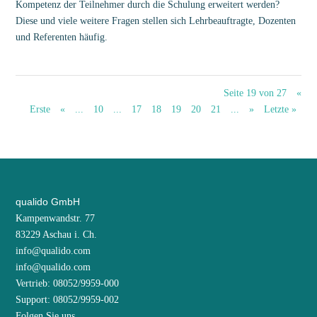
Kompetenz der Teilnehmer durch die Schulung erweitert werden?
Diese und viele weitere Fragen stellen sich Lehrbeauftragte, Dozenten
und Referenten häufig.
Seite 19 von 27
«
Erste
«
...
10
...
17
18
19
20
21
...
»
Letzte »
qualido GmbH
Kampenwandstr. 77
83229 Aschau i. Ch.
info@qualido.com
info@qualido.com
Vertrieb: 08052/9959-000
Support: 08052/9959-002
Folgen Sie uns